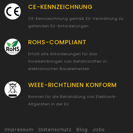
CE-KENNZEICHNUNG
CE-Kennzeichnung gemäß EU-Verordnung zu
geltenden EU-Anforderungen
ROHS-COMPLIANT
Erfüllt alle Anforderungen für das
Inverkehrbringen von Gefahrstoffen in
elektronischen Bauelementen
WEEE-RICHTLINEN KONFORM
Normen für die Behandlung von Elektronik-
Altgeräten in der EU
Impressum
Datenschutz
Blog
Jobs