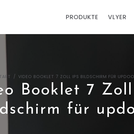
PRODUKTE
VLYER
TART
VIDEO BOOKLET 7 ZOLL IPS BILDSCHIRM FÜR UPDO
eo Booklet 7 Zoll
ldschirm für upd