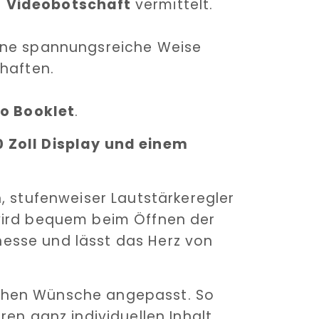
e
Videobotschaft
vermittelt.
ine spannungsreiche Weise
 haften.
o Booklet
.
 Zoll Display und einem
, stufenweiser Lautstärkeregler
wird bequem beim Öffnen der
inesse und lässt das Herz von
schen Wünsche angepasst. So
ren ganz individuellen Inhalt.