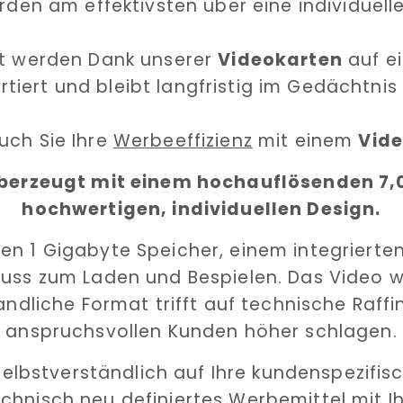
den am effektivsten über eine individuell
rt werden Dank unserer
Videokarten
auf e
rtiert und bleibt langfristig im Gedächtnis
uch Sie Ihre
Werbeeffizienz
mit einem
Vide
berzeugt mit einem hochauflösenden 7,0
hochwertigen, individuellen Design.
nen 1 Gigabyte Speicher, einem integrierten
uss zum Laden und Bespielen. Das Video 
ndliche Format trifft auf technische Raff
anspruchsvollen Kunden höher schlagen.
elbstverständlich auf Ihre kundenspezifi
echnisch neu definiertes Werbemittel mit Ih