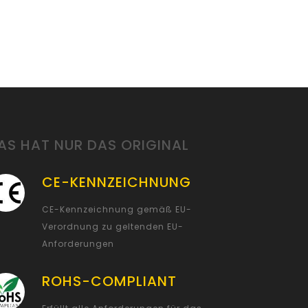
AS HAT NUR DAS ORIGINAL
CE-KENNZEICHNUNG
CE-Kennzeichnung gemäß EU-
Verordnung zu geltenden EU-
Anforderungen
ROHS-COMPLIANT