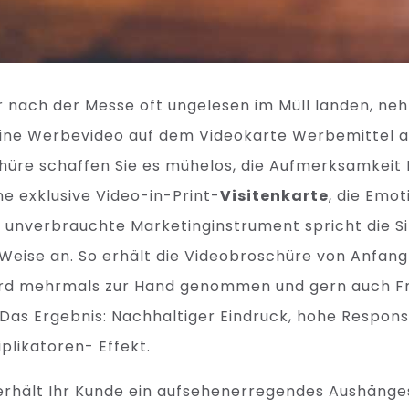
r nach der Messe oft ungelesen im Müll landen, ne
leine Werbevideo auf dem Videokarte Werbemittel a
hüre schaffen Sie es mühelos, die Aufmerksamkeit 
ne exklusive Video-in-Print-
Visitenkarte
, die Emo
d unverbrauchte Marketinginstrument spricht die S
eise an. So erhält die Videobroschüre von Anfang 
ird mehrmals zur Hand genommen und gern auch F
 Das Ergebnis: Nachhaltiger Eindruck, hohe Respon
plikatoren- Effekt.
erhält Ihr Kunde ein aufsehenerregendes Aushängesc