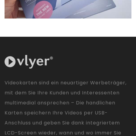
Videokarten sind ein neuartiger Werbeträger,
mit dem Sie Ihre Kunden und Interessenten
multimedial ansprechen – Die handlichen
Karten speichern Ihre Videos per USB-
Anschluss und geben Sie dank integriertem
LCD-Screen wieder, wann und wo immer Sie