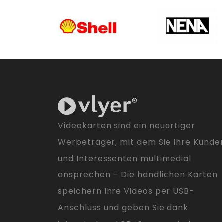
Videokarten sind ein neuartiger
Werbeträger, mit dem Sie Ihre Kunde
und Interessenten multimedial
ansprechen – Die handlichen Karten
speichern Ihre Videos per USB-
Anschluss und geben Sie dank