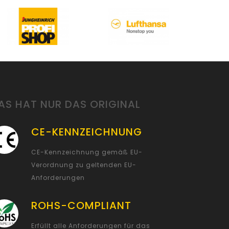
AS HAT NUR DAS ORIGINAL
CE-KENNZEICHNUNG
CE-Kennzeichnung gemäß EU-
Verordnung zu geltenden EU-
Anforderungen
ROHS-COMPLIANT
Erfüllt alle Anforderungen für das